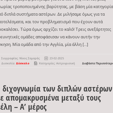
εωρίας τροποποιημένης βαρύτητας, με βάση μία κατηγορί
πό διπλά συστήματα αστέρων. Δε μιλήσαμε όμως για τα
ποτελέσματα, και τον προβληματισμό που έχουν αυτά
ροκαλέσει. Τώρα όμως αρχίζει το καλό! Τρεις ανεξάρτητες
ρευνητικές ομάδες αποφάσισαν να κάνουν αυτήν την
σκηση. Μία ομάδα από την Αγγλία, μία άλλη […]
Συγγραφέας:
Νίκος Σαμαράς
23-02-2025
Δυσκολία:
Δύσκολο
Κατηγορίες:
Αστροφυσική
Διαβάστε Περισσότερ
 διχογνωμία των διπλών αστέρων
ε απομακρυσμένα μεταξύ τους
έλη – Α’ μέρος