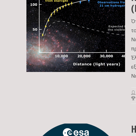
Ό
τ
Ν
π
Έ
ε
Ν
Η