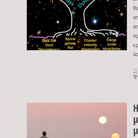
θ
α
α
π
ε
ά
Η
μ
μ