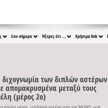
ς
Σαν σήμερα
Ήξερες ότι …
Χρήσιμα link
 διχογνωμία των διπλών αστέρων
ε απομακρυσμένα μεταξύ τους
έλη (μέρος 2ο)
το πρώτο μέρος, μιλήσαμε για ένα τεστ της MOND, μιας