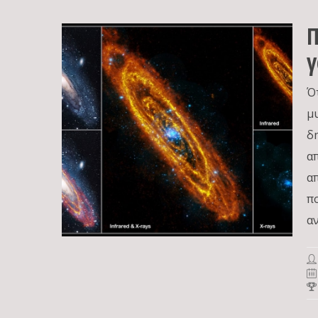
Π
γ
Ό
μ
δ
α
α
π
α