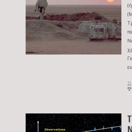
(
(
Τ
π
Ν
χ
Γ
ε
Τ
Ν