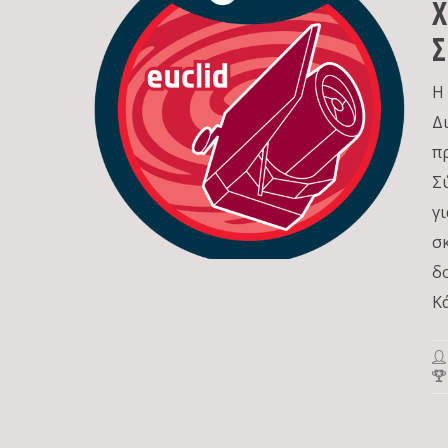
Χ
Η
Δ
π
Σ
γ
σ
δ
Κά