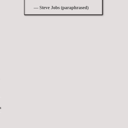
— Steve Jobs (paraphrased)
α
α