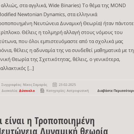
ή αλλιώς, στα αγγλικά, Wide Binaries) Το θέμα της MOND
Modified Newtonian Dynamics, στα ελληνικά
ροποποιημένη Νευτώνεια Δυναμική Θεωρία) ήταν πάντοτε
ερίπλοκο. Θέλεις η τολμηρή αλλαγή στους νόμους του
εύτωνα, που όλοι εμπιστευόμαστε από τα σχολικά μας
ρόνια, θέλεις η αδυναμία της να συνδεθεί μαθηματικά με τη
ενική Θεωρία της Σχετικότητας, θέλεις, ο γενικότερα,
ναλλακτικός […]
Συγγραφέας:
Νίκος Σαμαράς
23-02-2025
Δυσκολία:
Δύσκολο
Κατηγορίες:
Αστροφυσική
Διαβάστε Περισσότερ
ι είναι η Τροποποιημένη
ευτώνεια Δυναμική θεωρία