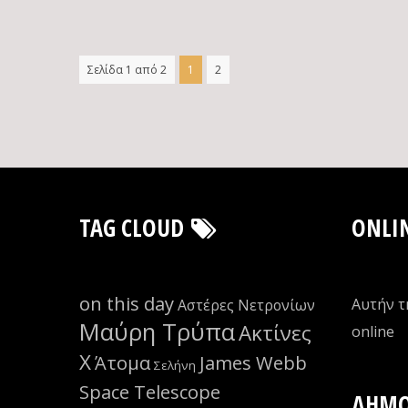
Σελίδα 1 από 2
1
2
TAG CLOUD
ONLI
on this day
Αυτήν τ
Αστέρες Νετρονίων
Μαύρη Τρύπα
Ακτίνες
οnline
Χ
Άτομα
James Webb
Σελήνη
Space Telescope
ΔΗΜΟ