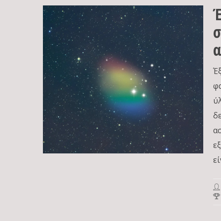
Έ
σ
α
Έ
φ
ύ
δ
α
ε
εί