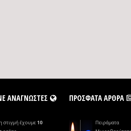
NE ΑΝΑΓΝΏΣΤΕΣ
ΠΡΌΣΦΑΤΑ ΆΡΘΡΑ
η στιγμή έχουμε
10
Πειράματα