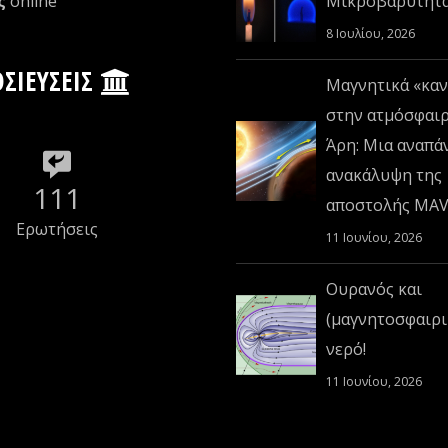
ς
οnline
Μικροβαρύτητ
8 Ιουλίου, 2026
ΣΙΕΎΣΕΙΣ
Μαγνητικά «καν
στην ατμόσφαι
Άρη: Μια αναπά
ανακάλυψη της
111
αποστολής MA
Ερωτήσεις
11 Ιουνίου, 2026
Ουρανός και
(μαγνητοσφαιρι
νερό!
11 Ιουνίου, 2026