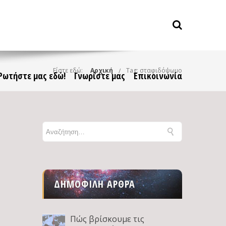
Είστε εδώ:
Αρχική
Tag: σταφιδόψωμο
Ρωτήστε μας εδώ!
Γνωρίστε μας
Επικοινωνία
ΔΗΜΟΦΙΛΉ ΆΡΘΡΑ
Πώς βρίσκουμε τις