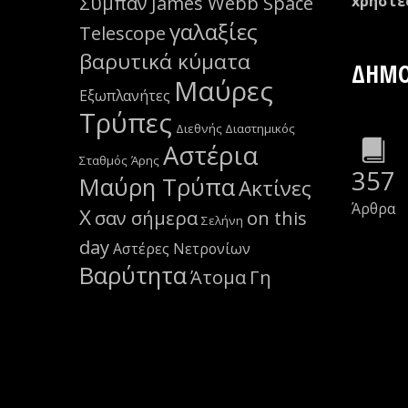
Σύμπαν
James Webb Space
xρήστε
γαλαξίες
Telescope
βαρυτικά κύματα
ΔΗΜΟ
Μαύρες
Εξωπλανήτες
Τρύπες
Διεθνής Διαστημικός
Αστέρια
Σταθμός
Άρης
357
Μαύρη Τρύπα
Ακτίνες
Άρθρα
Χ
σαν σήμερα
on this
Σελήνη
day
Αστέρες Νετρονίων
Βαρύτητα
Άτομα
Γη