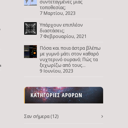
συντεταγμένες μιας
τοποθεσίας;
7 Μαρτίου, 2023
Υπάρχουν επιπλέον
ν
διαστάσεις;
7 Φεβρουαρίου, 2021
Πόσα και ποια άστρα βλέπω
με γυμνό μάτι στον καθαρό
νυχτερινό ουρανό; Πώς τα
ξεχωρίζω από τους
α
πλανήτες; Μέρος Δ
9 Ιουνίου, 2023
ΚΑΤΗΓΟΡΊΕΣ ΆΡΘΡΩΝ
Σαν σήμερα
(12)