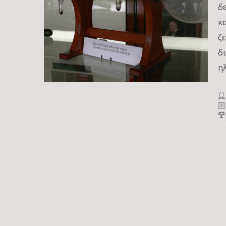
δ
κ
ζ
δ
η