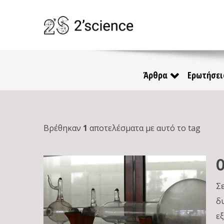
Άρθρα
Ερωτήσει
Βρέθηκαν
1
αποτελέσματα με αυτό το tag
Ο
Σ
δ
ε