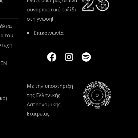
ας
Ελάτε μαζί μας σε ένα
συναρπαστικό ταξίδι
στη γνώση!
άλια»
Επικοινωνία
ρα του
ντεχη
VEN
Με την υποστήριξη
της
Ελληνικής
κό)
Αστρονομικής
Εταιρείας