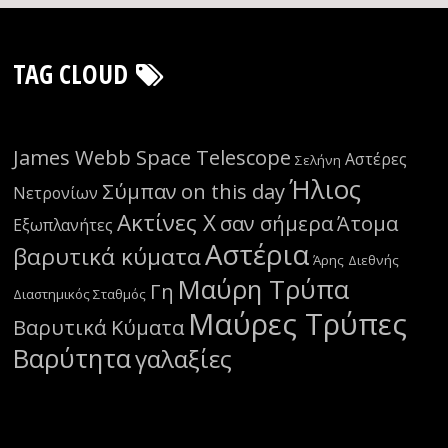
TAG CLOUD
James Webb Space Telescope
Αστέρες
Σελήνη
Ήλιος
Σύμπαν
on this day
Νετρονίων
Ακτίνες Χ
σαν σήμερα
Άτομα
Εξωπλανήτες
Αστέρια
βαρυτικά κύματα
Άρης
Διεθνής
Μαύρη Τρύπα
Γη
Διαστημικός Σταθμός
Μαύρες Τρύπες
Βαρυτικά Κύματα
Βαρύτητα
γαλαξίες