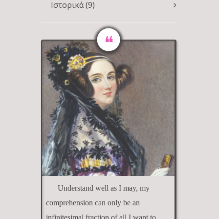
Ιστορικά
(9)
Understand well as I may, my
comprehension can only be an
infinitesimal fraction of all I want to