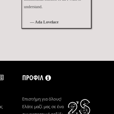
understand.
— Ada Lovelace
ΠΡΟΦΊΛ
Επιστήμη για όλους!
ας
Ελάτε μαζί μας σε ένα