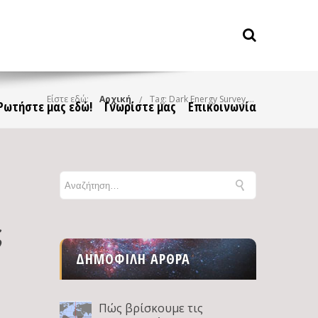
Είστε εδώ:
Αρχική
Tag: Dark Energy Survey (DES)
Ρωτήστε μας εδώ!
Γνωρίστε μας
Επικοινωνία
ς
ΔΗΜΟΦΙΛΉ ΆΡΘΡΑ
Πώς βρίσκουμε τις