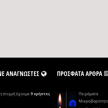
NE ΑΝΑΓΝΏΣΤΕΣ
ΠΡΌΣΦΑΤΑ ΆΡΘΡΑ
η στιγμή έχουμε
9 xρήστες
Πειράματα
Μικροβαρύτητ