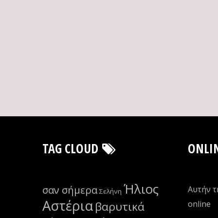
TAG CLOUD
ONLI
Ήλιος
σαν σήμερα
Αυτήν τ
Σελήνη
Αστέρια
οnline
βαρυτικά