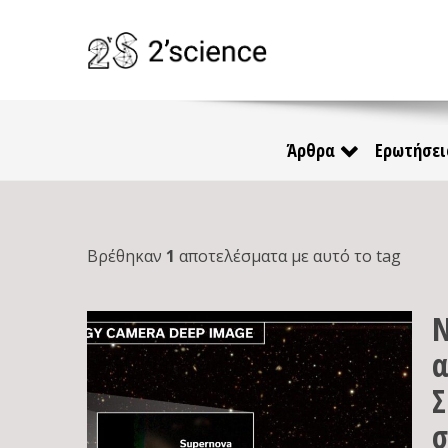
Άρθρα
Ερωτήσει
Βρέθηκαν
1
αποτελέσματα με αυτό το tag
Ν
α
Σ
σ