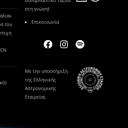
συναρπαστικό ταξίδι
στη γνώση!
άλια»
Επικοινωνία
ρα του
ντεχη
VEN
Με την υποστήριξη
της
Ελληνικής
κό)
Αστρονομικής
Εταιρείας