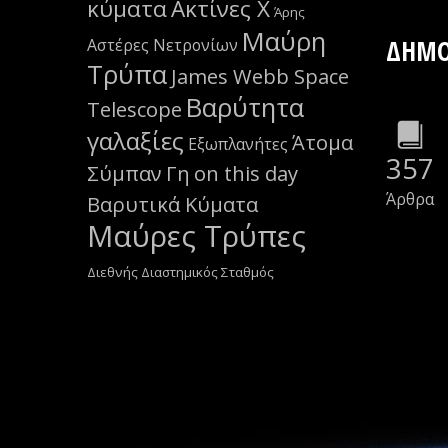
κύματα
Ακτίνες Χ
Άρης
Μαύρη
ΔΗΜΟ
Αστέρες Νετρονίων
Τρύπα
James Webb Space
Βαρύτητα
Telescope
γαλαξίες
Άτομα
Εξωπλανήτες
357
Σύμπαν
Γη
on this day
Άρθρα
Βαρυτικά Κύματα
Μαύρες Τρύπες
Διεθνής Διαστημικός Σταθμός