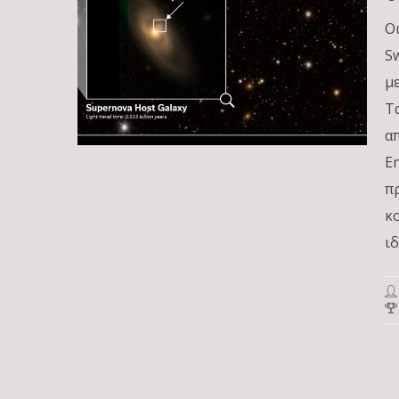
Ο
S
μ
Τ
α
E
π
κ
ιδ