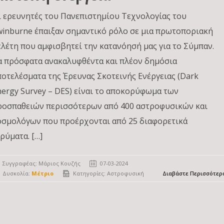
ι ερευνητές του Πανεπιστημίου Τεχνολογίας του
winburne έπαιξαν σημαντικό ρόλο σε μια πρωτοποριακή
ελέτη που αμφισβητεί την κατανόησή μας για το Σύμπαν.
α πρόσφατα ανακαλυφθέντα και πλέον δημόσια
ποτελέσματα της Έρευνας Σκοτεινής Ενέργειας (Dark
nergy Survey – DES) είναι το αποκορύφωμα των
ροσπαθειών περισσότερων από 400 αστροφυσικών και
οσμολόγων που προέρχονται από 25 διαφορετικά
ρύματα. […]
Συγγραφέας:
Μάριος Κουζής
07-03-2024
Δυσκολία:
Μέτριο
Κατηγορίες:
Αστροφυσική
Διαβάστε Περισσότερ