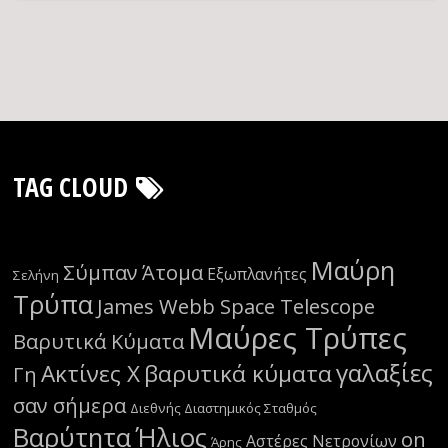
TAG CLOUD
Μαύρη
Σύμπαν
Άτομα
Εξωπλανήτες
Σελήνη
Τρύπα
James Webb Space Telescope
Μαύρες Τρύπες
Βαρυτικά Κύματα
γαλαξίες
Ακτίνες Χ
βαρυτικά κύματα
Γη
σαν σήμερα
Διεθνής Διαστημικός Σταθμός
Βαρύτητα
Ήλιος
on
Αστέρες Νετρονίων
Άρης