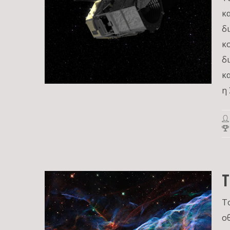
κ
δ
κ
δ
κ
η
Τ
Τ
ο