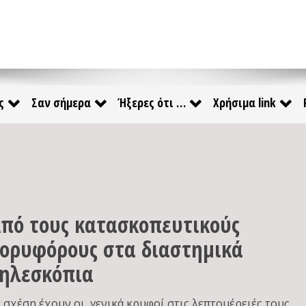
ς
Σαν σήμερα
Ήξερες ότι …
Χρήσιμα link
πό τους κατασκοπευτικούς
ορυφόρους στα διαστημικά
ηλεσκόπια
ι σχέση έχουν οι, γενικά κρυφοί στις λεπτομέρειές τους,