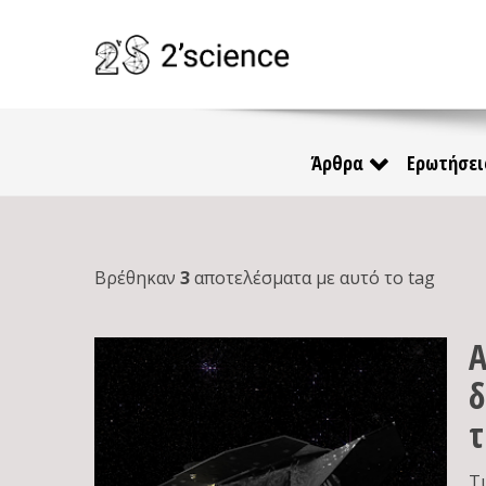
Άρθρα
Ερωτήσει
Βρέθηκαν
3
αποτελέσματα με αυτό το tag
Α
δ
τ
Τ