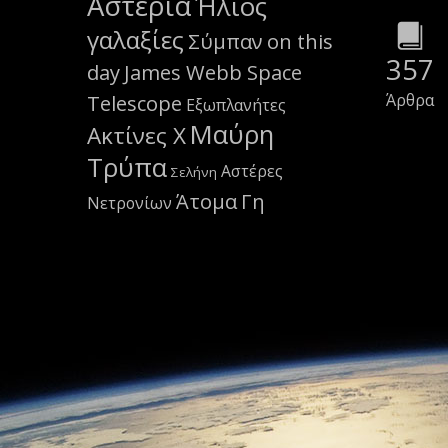
Αστέρια
Ήλιος
γαλαξίες
Σύμπαν
on this
357
day
James Webb Space
Άρθρα
Telescope
Εξωπλανήτες
Μαύρη
Ακτίνες Χ
Τρύπα
Αστέρες
Σελήνη
Άτομα
Γη
Νετρονίων