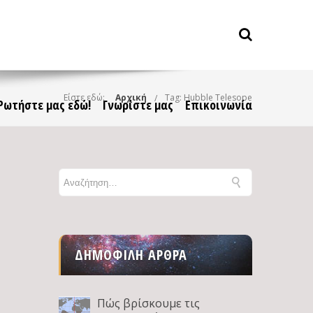
Είστε εδώ:
Αρχική
Tag: Hubble Telesope
Ρωτήστε μας εδώ!
Γνωρίστε μας
Επικοινωνία
ΔΗΜΟΦΙΛΉ ΆΡΘΡΑ
Πώς βρίσκουμε τις