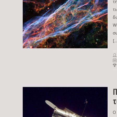
τ
τ
δ
W
σ
[…
Π
τ
Ο