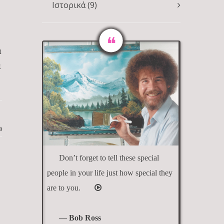
Ιστορικά
(9)
α
ά
α
Don’t forget to tell these special
people in your life just how special they
are to you.
— Bob Ross