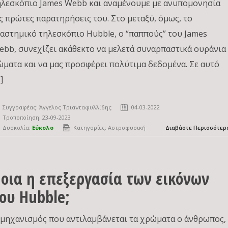
ηλεσκόπιο James Webb και αναμένουμε με ανυπομονησία
ις πρώτες παρατηρήσεις του. Στο μεταξύ, όμως, το
ιαστημικό τηλεσκόπιο Hubble, ο “παππούς” του James
ebb, συνεχίζει ακάθεκτο να μελετά συναρπαστικά ουράνια
ώματα και να μας προσφέρει πολύτιμα δεδομένα. Σε αυτό
]
Συγγραφέας:
Άγγελος Τριανταφυλλίδης
04-03-2022
Τροποποίηση: 23-09-2023
Δυσκολία:
Εύκολο
Κατηγορίες:
Αστροφυσική
Διαβάστε Περισσότερ
οια η επεξεργασία των εικόνων
ου Hubble;
 μηχανισμός που αντιλαμβάνεται τα χρώματα ο άνθρωπος,