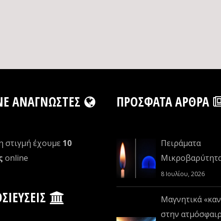
NE ΑΝΑΓΝΏΣΤΕΣ
ΠΡΌΣΦΑΤΑ ΆΡΘΡΑ
η στιγμή έχουμε
10
Πειράματα
ς
οnline
Μικροβαρύτητ
8 Ιουλίου, 2026
ΣΙΕΎΣΕΙΣ
Μαγνητικά «καν
στην ατμόσφαι