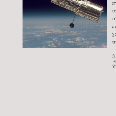
α
τ
ε
σ
χ
τ