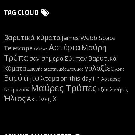
TAG CLOUD
βαρυτικά κύματα
James Webb Space
Αστέρια
Μαύρη
Telescope
Σελήνη
Τρύπα
σαν σήμερα
Σύμπαν
Βαρυτικά
γαλαξίες
Κύματα
Διεθνής Διαστημικός Σταθμός
Άρης
Βαρύτητα
Άτομα
on this day
Γη
Αστέρες
Μαύρες Τρύπες
Νετρονίων
Εξωπλανήτες
Ήλιος
Ακτίνες Χ