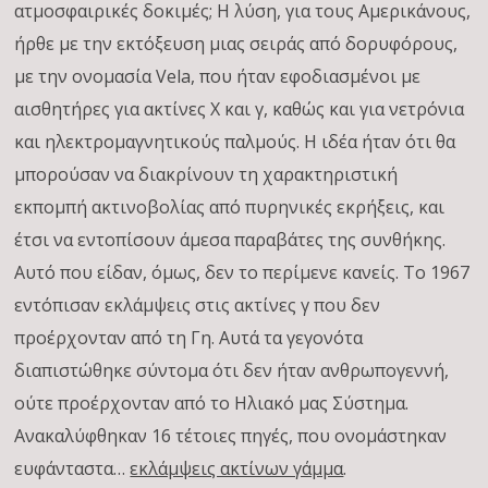
ατμοσφαιρικές δοκιμές; Η λύση, για τους Αμερικάνους,
ήρθε με την εκτόξευση μιας σειράς από δορυφόρους,
με την ονομασία Vela, που ήταν εφοδιασμένοι με
αισθητήρες για ακτίνες Χ και γ, καθώς και για νετρόνια
και ηλεκτρομαγνητικούς παλμούς. Η ιδέα ήταν ότι θα
μπορούσαν να διακρίνουν τη χαρακτηριστική
εκπομπή ακτινοβολίας από πυρηνικές εκρήξεις, και
έτσι να εντοπίσουν άμεσα παραβάτες της συνθήκης.
Αυτό που είδαν, όμως, δεν το περίμενε κανείς. Το 1967
εντόπισαν εκλάμψεις στις ακτίνες γ που δεν
προέρχονταν από τη Γη. Αυτά τα γεγονότα
διαπιστώθηκε σύντομα ότι δεν ήταν ανθρωπογεννή,
ούτε προέρχονταν από το Ηλιακό μας Σύστημα.
Ανακαλύφθηκαν 16 τέτοιες πηγές, που ονομάστηκαν
ευφάνταστα…
εκλάμψεις ακτίνων γάμμα
.