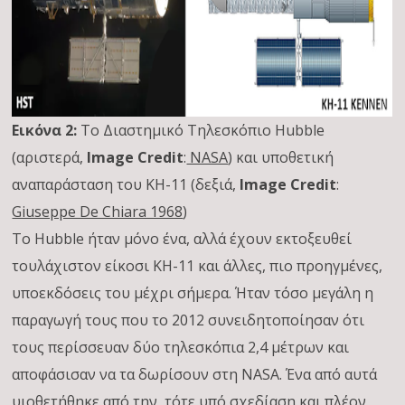
Εικόνα 2:
Το Διαστημικό Τηλεσκόπιο Hubble
(αριστερά,
Image Credit
:
NASA
) και υποθετική
αναπαράσταση του KH-11 (δεξιά,
Image Credit
:
Giuseppe De Chiara 1968
)
Το Hubble ήταν μόνο ένα, αλλά έχουν εκτοξευθεί
τουλάχιστον είκοσι KH-11 και άλλες, πιο προηγμένες,
υποεκδόσεις του μέχρι σήμερα. Ήταν τόσο μεγάλη η
παραγωγή τους που το 2012 συνειδητοποίησαν ότι
τους περίσσευαν δύο τηλεσκόπια 2,4 μέτρων και
αποφάσισαν να τα δωρίσουν στη NASA. Ένα από αυτά
υιοθετήθηκε από την, τότε υπό σχεδίαση και πλέον