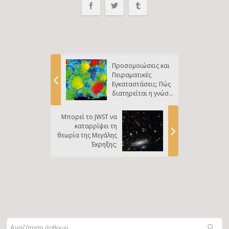
Προσομοιώσεις και
Πειραματικές
Εγκαταστάσεις: Πώς
διατηρείται η γνώση
για τη λειτουργία
των πυρηνικών
Μπορεί το JWST να
όπλων;
καταρρίψει τη
θεωρία της Μεγάλης
Έκρηξης;