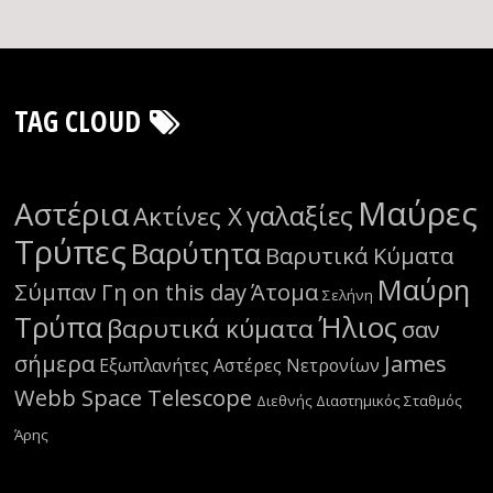
TAG CLOUD
Μαύρες
Αστέρια
γαλαξίες
Ακτίνες Χ
Τρύπες
Βαρύτητα
Βαρυτικά Κύματα
Μαύρη
Σύμπαν
Γη
on this day
Άτομα
Σελήνη
Τρύπα
Ήλιος
βαρυτικά κύματα
σαν
σήμερα
James
Εξωπλανήτες
Αστέρες Νετρονίων
Webb Space Telescope
Διεθνής Διαστημικός Σταθμός
Άρης