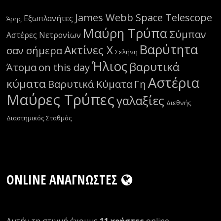
James Webb Space Telescope
Εξωπλανήτες
Άρης
Μαύρη Τρύπα
Σύμπαν
Αστέρες Νετρονίων
Βαρύτητα
Ακτίνες Χ
σαν σήμερα
Σελήνη
Ήλιος
βαρυτικά
Άτομα
on this day
Αστέρια
κύματα
Βαρυτικά Κύματα
Γη
Μαύρες Τρύπες
γαλαξίες
Διεθνής
Διαστημικός Σταθμός
ONLINE ΑΝΑΓΝΏΣΤΕΣ