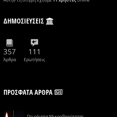
Αυτήν τη στιγμή έχουμε
11 xρήστες
οnline
ΔΗΜΟΣΙΕΎΣΕΙΣ
357
111
Άρθρα
Ερωτήσεις
ΠΡΌΣΦΑΤΑ ΆΡΘΡΑ
Πειράματα Μικροβαρύτητας