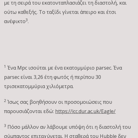
με τη σειρά του εκατονταπλασιάζει τη διαστολή, και
ούτω καθεξής. Το ταξίδι γίνεται άπειρο και έτσι
3
ανέφικτο
.
1
Ένα Mpc ισούται με ένα εκατομμύριο parsec. Ένα
parsec είναι 3,26 έτη φωτός ή περίπου 30
τρισεκατομμύρια χιλιόμετρα.
2
Ίσως σας βοηθήσουν οι προσομοιώσεις που
παρουσιάζονται εδώ:
https://icc.dur.ac.uk/Eagle/
3
Πόσο μάλλον αν λάβουμε υπόψη ότι η διαστολή του
σύμπαντος επιταχύνεται. Η σταθερά του Hubble δεν