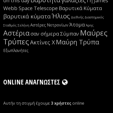
on this day
Γη
James
Webb Space Telescope
Βαρυτικά Κύματα
Ήλιος
βαρυτικά κύματα
Διεθνής Διαστημικός
Άτομα
Αστέρες Νετρονίων
Σταθμός
Σελήνη
Άρης
Μαύρες
Αστέρια
σαν σήμερα
Σύμπαν
Τρύπες
Μαύρη Τρύπα
Ακτίνες Χ
Εξωπλανήτες
ONLINE ΑΝΑΓΝΏΣΤΕΣ
Αυτήν τη στιγμή έχουμε
3 xρήστες
οnline