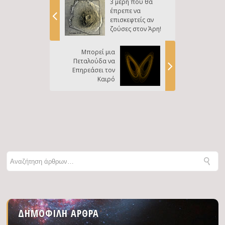
3 μέρη που θα
έπρεπε να
επισκεφτείς αν
ζούσες στον Άρη!
Μπορεί μια
Πεταλούδα να
Επηρεάσει τον
Καιρό
ΔΗΜΟΦΙΛΉ ΆΡΘΡΑ