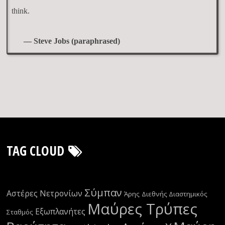
think.
— Steve Jobs (paraphrased)
TAG CLOUD
Σύμπαν
Αστέρες Νετρονίων
Άρης
Διεθνής Διαστημικός
Μαύρες Τρύπες
Εξωπλανήτες
Σταθμός