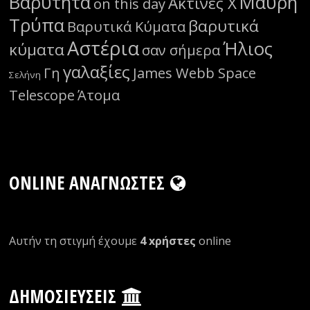
Βαρύτητα
Μαύρη
Ακτίνες Χ
on this day
Τρύπα
βαρυτικά
Βαρυτικά Κύματα
Αστέρια
Ήλιος
κύματα
σαν σήμερα
γαλαξίες
Γη
James Webb Space
Σελήνη
Telescope
Άτομα
ONLINE ΑΝΑΓΝΏΣΤΕΣ
Αυτήν τη στιγμή έχουμε
4 xρήστες
οnline
ΔΗΜΟΣΙΕΎΣΕΙΣ