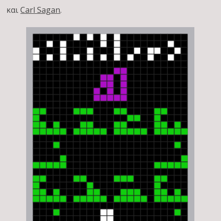
και
Carl Sagan
.