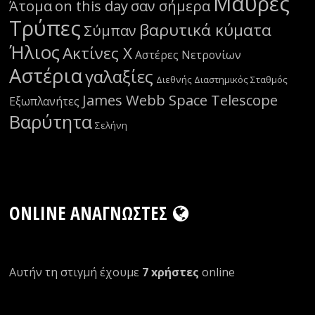
Μαύρες
Άτομα
on this day
σαν σήμερα
Τρύπες
βαρυτικά κύματα
Σύμπαν
Ήλιος
Ακτίνες Χ
Αστέρες Νετρονίων
Αστέρια
γαλαξίες
Διεθνής Διαστημικός Σταθμός
James Webb Space Telescope
Εξωπλανήτες
Βαρύτητα
Σελήνη
ONLINE ΑΝΑΓΝΏΣΤΕΣ
Αυτήν τη στιγμή έχουμε
7 xρήστες
οnline