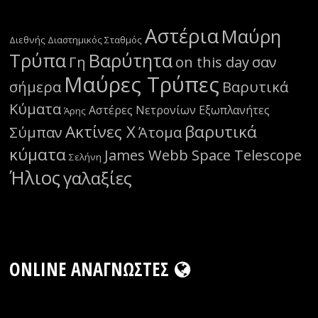
Αστέρια
Μαύρη
Διεθνής Διαστημικός Σταθμός
Τρύπα
Βαρύτητα
Γη
on this day
σαν
Μαύρες Τρύπες
σήμερα
Βαρυτικά
Κύματα
Αστέρες Νετρονίων
Εξωπλανήτες
Άρης
Ακτίνες Χ
βαρυτικά
Σύμπαν
Άτομα
κύματα
James Webb Space Telescope
Σελήνη
Ήλιος
γαλαξίες
ONLINE ΑΝΑΓΝΏΣΤΕΣ