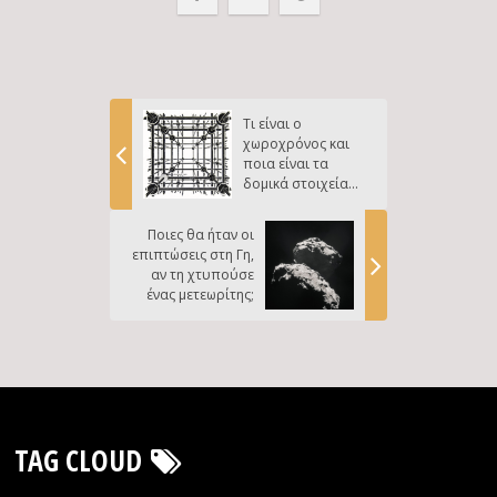
Τι είναι ο
χωροχρόνος και
ποια είναι τα
δομικά στοιχεία
του;
Ποιες θα ήταν οι
επιπτώσεις στη Γη,
αν τη χτυπούσε
ένας μετεωρίτης;
TAG CLOUD