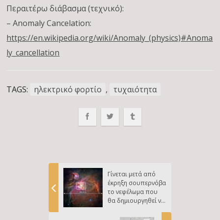
Περαιτέρω διάβασμα (τεχνικό):
– Anomaly Cancelation:
https://en.wikipedia.org/wiki/Anomaly_(physics)#Anoma
ly_cancellation
TAGS:
ηλεκτρικό φορτίο
,
τυχαιότητα
Γίνεται μετά από
έκρηξη σουπερνόβα
το νεφέλωμα που
θα δημιουργηθεί να
φτιάξει άλλους
πλανήτες ή ακόμα