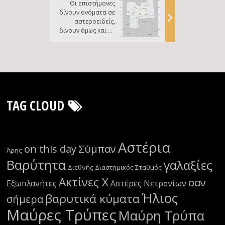
Οι επιστήμονες
και άστρο με την
δίνουν ονόματα σε
πάροδο του
αστεροειδείς,
χρόνου;
δίνουν όμως και σε
άστρα;
TAG CLOUD
Αστέρια
on this day
Σύμπαν
Άρης
Βαρύτητα
γαλαξίες
Διεθνής Διαστημικός Σταθμός
Ακτίνες Χ
σαν
Εξωπλανήτες
Αστέρες Νετρονίων
Ήλιος
βαρυτικά κύματα
σήμερα
Μαύρες Τρύπες
Μαύρη Τρύπα