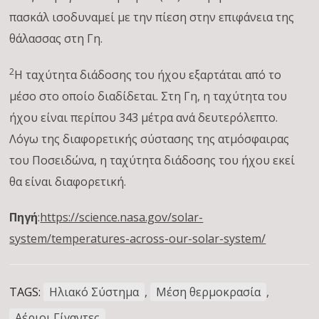
πασκάλ ισοδυναμεί με την πίεση στην επιφάνεια της
θάλασσας στη Γη.
2
Η ταχύτητα διάδοσης του ήχου εξαρτάται από το
μέσο στο οποίο διαδίδεται. Στη Γη, η ταχύτητα του
ήχου είναι περίπου 343 μέτρα ανά δευτερόλεπτο.
Λόγω της διαφορετικής σύστασης της ατμόσφαιρας
του Ποσειδώνα, η ταχύτητα διάδοσης του ήχου εκεί
θα είναι διαφορετική.
Πηγή
:
https://science.nasa.gov/solar-
system/temperatures-across-our-solar-system/
TAGS:
Ηλιακό Σύστημα
,
Μέση θερμοκρασία
,
Αέριοι Γίγαντες