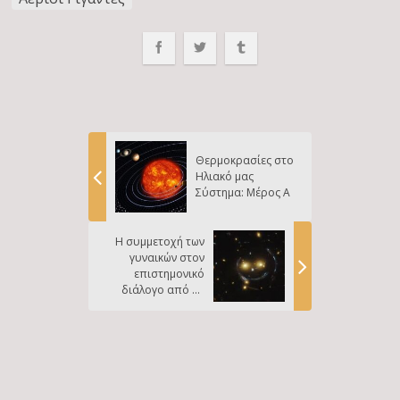
Θερμοκρασίες στο
Ηλιακό μας
Σύστημα: Μέρος Α
Η συμμετοχή των
γυναικών στον
επιστημονικό
διάλογο από τα
τέλη του 19ου
αιώνα μέχρι σήμερα:
φεμινιστική
αναθεώρηση της
δημόσιας σφαίρας