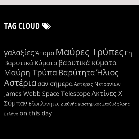
TAG CLOUD
Μαύρες Τρύπες
γαλαξίες
Άτομα
Γη
βαρυτικά κύματα
Βαρυτικά Κύματα
Μαύρη Τρύπα
Βαρύτητα
Ήλιος
Αστέρια
σαν σήμερα
Αστέρες Νετρονίων
Ακτίνες Χ
James Webb Space Telescope
Σύμπαν
Εξωπλανήτες
Διεθνής Διαστημικός Σταθμός
Άρης
on this day
Σελήνη