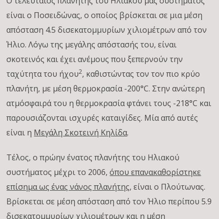
Ο τελευταίος πλανήτης του Ηλιακού μας συστήματος
είναι ο Ποσειδώνας, ο οποίος βρίσκεται σε μια μέση
απόσταση 4.5 δισεκατομμυρίων χιλιομέτρων από τον
Ήλιο. Λόγω της μεγάλης απόστασής του, είναι
σκοτεινός και έχει ανέμους που ξεπερνούν την
2
ταχύτητα του ήχου
, καθιστώντας τον τον πιο κρύο
πλανήτη, με μέση θερμοκρασία -200°C. Στην ανώτερη
ατμόσφαιρά του η θερμοκρασία φτάνει τους -218°C και
παρουσιάζονται ισχυρές καταιγίδες. Μία από αυτές
είναι η
Μεγάλη Σκοτεινή Κηλίδα
.
Τέλος, ο πρώην ένατος πλανήτης του Ηλιακού
συστήματος μέχρι το 2006,
όπου επανακαθορίστηκε
επίσημα ως ένας νάνος πλανήτης
, είναι ο Πλούτωνας.
Βρίσκεται σε μέση απόσταση από τον Ήλιο περίπου 5.9
δισεκατομμυρίων χιλιομέτρων και η μέση