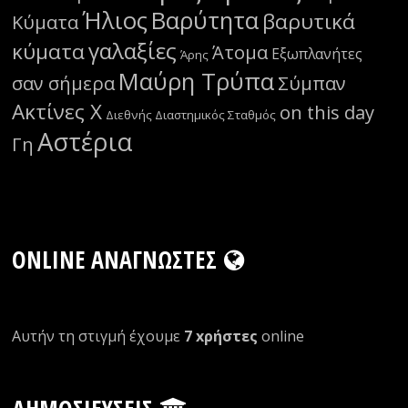
Ήλιος
Βαρύτητα
βαρυτικά
Κύματα
γαλαξίες
κύματα
Άτομα
Εξωπλανήτες
Άρης
Μαύρη Τρύπα
σαν σήμερα
Σύμπαν
Ακτίνες Χ
on this day
Διεθνής Διαστημικός Σταθμός
Αστέρια
Γη
ONLINE ΑΝΑΓΝΏΣΤΕΣ
Αυτήν τη στιγμή έχουμε
7 xρήστες
οnline