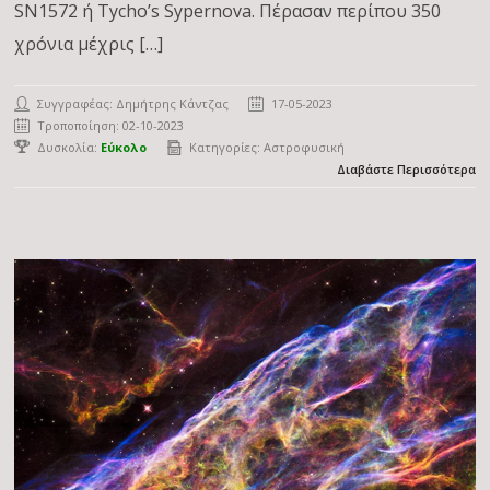
SN1572 ή Tycho’s Sypernova. Πέρασαν περίπου 350
χρόνια μέχρις […]
Συγγραφέας:
Δημήτρης Κάντζας
17-05-2023
Τροποποίηση: 02-10-2023
Δυσκολία:
Εύκολο
Κατηγορίες:
Αστροφυσική
Διαβάστε Περισσότερα