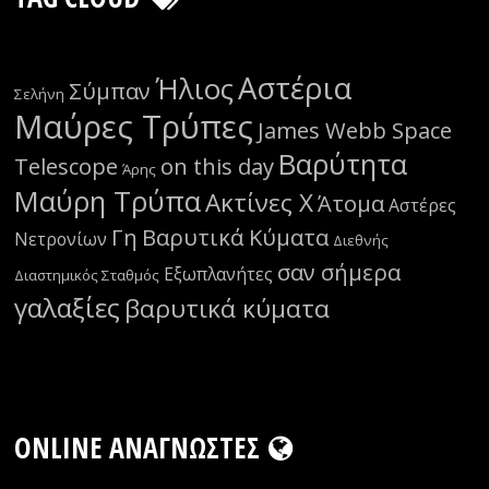
Αστέρια
Ήλιος
Σύμπαν
Σελήνη
Μαύρες Τρύπες
James Webb Space
Βαρύτητα
Telescope
on this day
Άρης
Μαύρη Τρύπα
Ακτίνες Χ
Άτομα
Αστέρες
Γη
Βαρυτικά Κύματα
Νετρονίων
Διεθνής
σαν σήμερα
Εξωπλανήτες
Διαστημικός Σταθμός
γαλαξίες
βαρυτικά κύματα
ONLINE ΑΝΑΓΝΏΣΤΕΣ