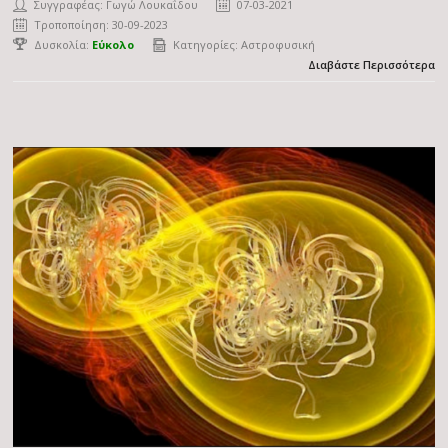
Συγγραφέας:
Γωγώ Λουκαΐδου
07-03-2021
Τροποποίηση: 30-09-2023
Δυσκολία:
Εύκολο
Κατηγορίες:
Αστροφυσική
Διαβάστε Περισσότερα