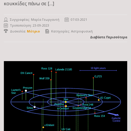
κουκκίδες πάνω σε […]
Συγγραφέας:
Μαρία Γεωργαντή
07-03-2021
Τροποποίηση: 23-09-2023
Δυσκολία:
Μέτριο
Κατηγορίες:
Αστροφυσική
Διαβάστε Περισσότερα