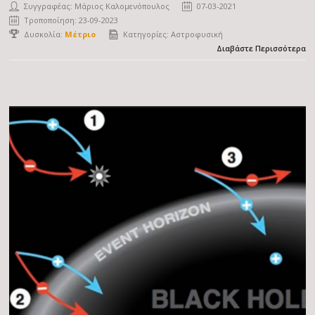
Συγγραφέας:
Μάριος Καλομενόπουλος
07-03-2021
Τροποποίηση: 23-09-2023
Δυσκολία:
Μέτριο
Κατηγορίες:
Αστροφυσική
Διαβάστε Περισσότερα