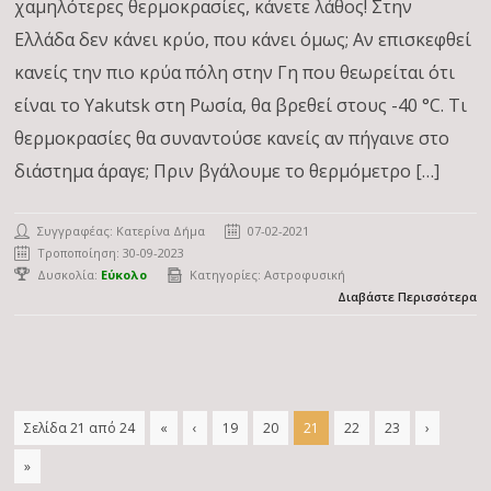
χαμηλότερες θερμοκρασίες, κάνετε λάθος! Στην
Ελλάδα δεν κάνει κρύο, που κάνει όμως; Αν επισκεφθεί
κανείς την πιο κρύα πόλη στην Γη που θεωρείται ότι
είναι το Yakutsk στη Ρωσία, θα βρεθεί στους -40 °C. Τι
θερμοκρασίες θα συναντούσε κανείς αν πήγαινε στο
διάστημα άραγε; Πριν βγάλουμε το θερμόμετρο […]
Συγγραφέας:
Κατερίνα Δήμα
07-02-2021
Τροποποίηση: 30-09-2023
Δυσκολία:
Εύκολο
Κατηγορίες:
Αστροφυσική
Διαβάστε Περισσότερα
Σελίδα 21 από 24
«
‹
19
20
21
22
23
›
»