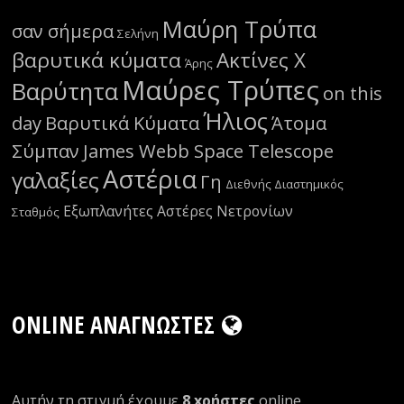
Μαύρη Τρύπα
σαν σήμερα
Σελήνη
βαρυτικά κύματα
Ακτίνες Χ
Άρης
Μαύρες Τρύπες
Βαρύτητα
on this
Ήλιος
day
Βαρυτικά Κύματα
Άτομα
Σύμπαν
James Webb Space Telescope
Αστέρια
γαλαξίες
Γη
Διεθνής Διαστημικός
Εξωπλανήτες
Αστέρες Νετρονίων
Σταθμός
ONLINE ΑΝΑΓΝΏΣΤΕΣ
Αυτήν τη στιγμή έχουμε
8 xρήστες
οnline