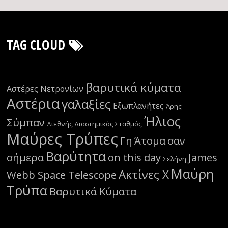
TAG CLOUD
βαρυτικά κύματα
Αστέρες Νετρονίων
Αστέρια
γαλαξίες
Εξωπλανήτες
Άρης
Ήλιος
Σύμπαν
Διεθνής Διαστημικός Σταθμός
Μαύρες Τρύπες
Γη
Άτομα
σαν
Βαρύτητα
σήμερα
on this day
James
Σελήνη
Μαύρη
Ακτίνες Χ
Webb Space Telescope
Τρύπα
Βαρυτικά Κύματα