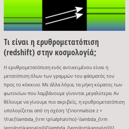
Τι είναι η ερυθρομετατόπιση
(redshift) στην κοσμολογίά;
Η ερυθρομετατόπιση ενός αντικειμένου είναι η
μετατόπιση όλων των γραμμών του φάσματός του
προς το κόκκινο. Με άλλα λόγια, τα μήκη κύματος των
φωτονίων που λαμβάνουμε γίνονται μεγαλύτερα. Αν
θέλουμε να γίνουμε πιο ακριβείς, η ερυθρομετατόπιση
υπολογίζεται από τη σχέση: \[\normalsize z =
\frac{\lambda_{\rm \pi\alpha\rho}-\lambda_{\rm
\epsilon\kappa\pi}}{\lambda_{\epsilon\kappa\pi}}\]